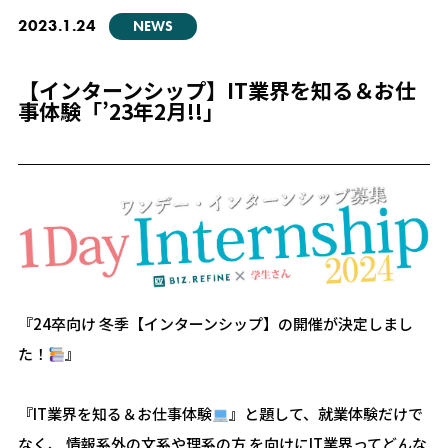
2023.1.24
NEWS
【インターンシップ】IT業界を知る＆お仕
事体験「’23年2月!!」
『24卒向け 冬季【インターンシップ】の開催が決定しまし
た！
』
『IT業界を知る＆お仕事体験
』と題して、就業体験だけで
なく、 情報系外の文系や理系の方 を向けにIT業界ってどんな